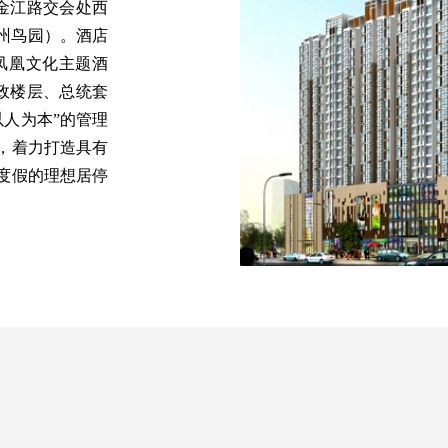
与金江路交会处西
州鸟园）。酒店
凤凰文化主题酒
政楼层、总统套
以人为本”的管理
，着力打造具有
度假的理想居停